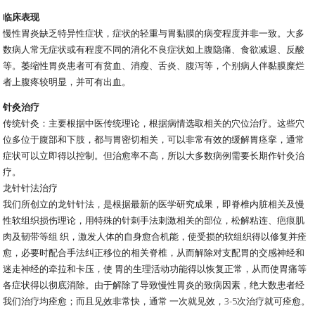
临床表现
慢性胃炎缺乏特异性症状，症状的轻重与胃黏膜的病变程度并非一致。大多
数病人常无症状或有程度不同的消化不良症状如上腹隐痛、食欲减退、反酸
等。萎缩性胃炎患者可有贫血、消瘦、舌炎、腹泻等，个别病人伴黏膜糜烂
者上腹疼较明显，并可有出血。
针灸治疗
传统针灸：主要根据中医传统理论，根据病情选取相关的穴位治疗。这些穴
位多位于腹部和下肢，都与胃密切相关，可以非常有效的缓解胃痉挛，通常
症状可以立即得以控制。但治愈率不高，所以大多数病例需要长期作针灸治
疗。
龙针针法治疗
我们所创立的龙针针法，是根据最新的医学研究成果，即脊椎内脏相关及慢
性软组织损伤理论，用特殊的针刺手法刺激相关的部位，松解粘连、疤痕肌
肉及韧带等组 织，激发人体的自身愈合机能，使受损的软组织得以修复并痊
愈，必要时配合手法纠正移位的相关脊椎，从而解除对支配胃的交感神经和
迷走神经的牵拉和卡压，使 胃的生理活动功能得以恢复正常，从而使胃痛等
各症状得以彻底消除。由于解除了导致慢性胃炎的致病因素，绝大数患者经
我们治疗均痊愈；而且见效非常快，通常 一次就见效，3-5次治疗就可痊愈。