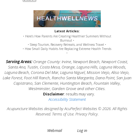
Latest Articles:
• Here’s How Parents Are Creating Healthier Summers Without
Burnout •
• Sleep Tourism, Recovery Retreats, and Wellness Travel •
• How Small Daily Habits Are Replacing Extreme Health Trends
•
Serving Areas:
Orange County: Irvine, Newport Beach, Newport Coast,
Santa Ana, Tustin, Costa Mesa, Orange, Laguna Hills, Laguna Woods,
Laguna Beach, Corona Del Mar, Laguna Niguel, Mission Viejo, Aliso Viejo,
Lake Forest, Foot Hill Ranch, Rancho Santa Margarita, Dana Point, San Juan
Capistrano, San Clemente, Huntington Beach, Fountain Valley,
Westminster, Garden Grove and other Cities.
Disclaimer
: results may vary.
Accessibility Statement
Acupuncture Websites
designed by AcuPerfect Websites © 2026. All Rights
Reserved.
Terms of Use
.
Privacy Policy
.
Webmail
Log in