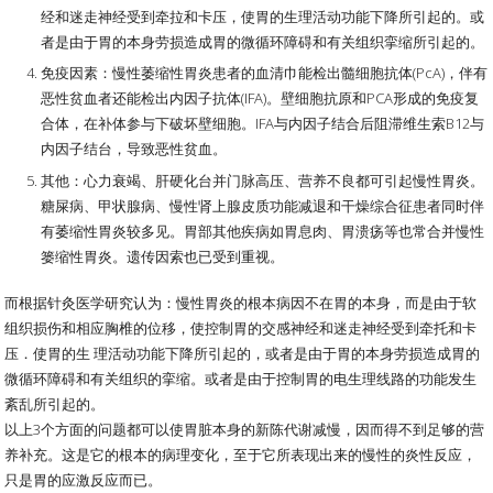
经和迷走神经受到牵拉和卡压，使胃的生理活动功能下降所引起的。或
者是由于胃的本身劳损造成胃的微循环障碍和有关组织挛缩所引起的。
免疫因素：慢性萎缩性胃炎患者的血清巾能检出髓细胞抗体(PcA)，伴有
恶性贫血者还能检出内因子抗体(IFA)。壁细胞抗原和PCA形成的免疫复
合体，在补体参与下破坏壁细胞。IFA与内因子结合后阻滞维生索B12与
内因子结台，导致恶性贫血。
其他：心力衰竭、肝硬化台并门脉高压、营养不良都可引起慢性胃炎。
糖屎病、甲状腺病、慢性肾上腺皮质功能减退和干燥综合征患者同时伴
有萎缩性胃炎较多见。胃部其他疾病如胃息肉、胃溃疡等也常合并慢性
篓缩性胃炎。遗传因索也已受到重视。
而根据针灸医学研究认为：慢性胃炎的根本病因不在胃的本身，而是由于软
组织损伤和相应胸椎的位移，使控制胃的交感神经和迷走神经受到牵托和卡
压．使胃的生 理活动功能下降所引起的，或者是由于胃的本身劳损造成胃的
微循环障碍和有关组织的挛缩。或者是由于控制胃的电生理线路的功能发生
紊乱所引起的。
以上3个方面的问题都可以使胃脏本身的新陈代谢减慢，因而得不到足够的营
养补充。这是它的根本的病理变化，至于它所表现出来的慢性的炎性反应，
只是胃的应激反应而已。