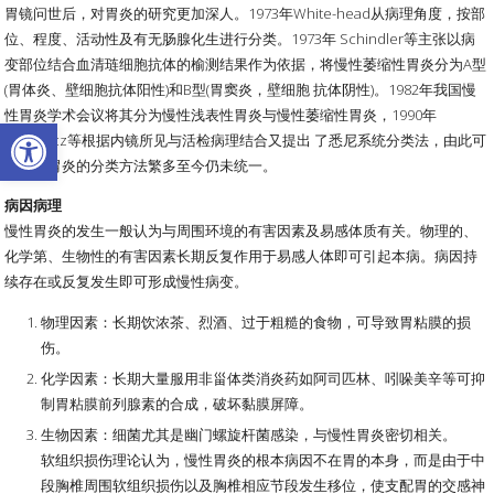
胃镜问世后，对胃炎的研究更加深人。1973年White-head从病理角度，按部
位、程度、活动性及有无肠腺化生进行分类。1973年 Schindler等主张以病
变部位结合血清琏细胞抗体的榆测结果作为依据，将慢性萎缩性胃炎分为A型
(胃体炎、壁细胞抗体阳性)和B型(胃窦炎，壁细胞 抗体阴性)。1982年我国慢
性胃炎学术会议将其分为慢性浅表性胃炎与慢性萎缩性胃炎，1990年
Open toolbar
Misiewicz等根据内镜所见与活检病理结合又提出 了悉尼系统分类法，由此可
见慢性胃炎的分类方法繁多至今仍未统一。
病因病理
慢性胃炎的发生一般认为与周围环境的有害因素及易感体质有关。物理的、
化学第、生物性的有害因素长期反复作用于易感人体即可引起本病。病因持
续存在或反复发生即可形成慢性病变。
物理因素：长期饮浓茶、烈酒、过于粗糙的食物，可导致胃粘膜的损
伤。
化学因素：长期大量服用非甾体类消炎药如阿司匹林、吲哚美辛等可抑
制胃粘膜前列腺素的合成，破坏黏膜屏障。
生物因素：细菌尤其是幽门螺旋杆菌感染，与慢性胃炎密切相关。
软组织损伤理论认为，慢性胃炎的根本病因不在胃的本身，而是由于中
段胸椎周围软组织损伤以及胸椎相应节段发生移位，使支配胃的交感神