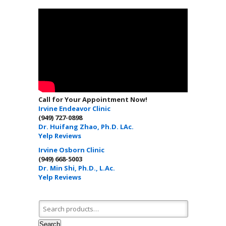
Call for Your Appointment Now!
Irvine Endeavor Clinic
(949) 727-0898
Dr. Huifang Zhao, Ph.D. LAc.
Yelp Reviews
Irvine Osborn Clinic
(949) 668-5003
Dr. Min Shi, Ph.D., L.Ac.
Yelp Reviews
Search for:
Search