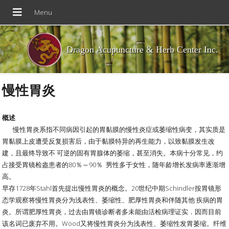
Dragon Acupuncture & Herb Center Inc.
慢性胃炎
概述
慢性胃炎系指不同病因引起的胃黏膜的慢性炎症或萎缩性病变，其实质是
胃黏膜上皮遭受反复损害后，由于黏膜特异的再生能力，以致黏膜发生改
建，且最终导致不 可逆的固有胃腺体的萎缩，甚至消失。本病十分常见，约
占接受胃镜检盎患者的80％～90％ 男性多于女性，随年龄增长发病率逐渐增
高。
早存1728年Stahl首先提出慢性胃炎的概念。20世纪中期Schindler按胃镜形
态学观察将慢性胃炎分为浅表性、萎缩性、肥厚性胃炎和伴随其他 疾病的胃
炎。所谓肥厚性胃炎，过去由胃镜诊断者多未能由活检病理证实．因而目前
该名词已废弃不用。Wood又将慢性胃炎分为浅表性、萎缩性发胃萎缩。纤维