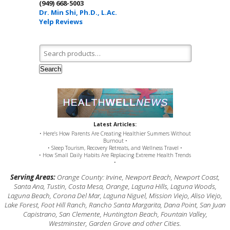
(949) 668-5003
Dr. Min Shi, Ph.D., L.Ac.
Yelp Reviews
Search for:
Search
Latest Articles:
• Here’s How Parents Are Creating Healthier Summers Without
Burnout •
• Sleep Tourism, Recovery Retreats, and Wellness Travel •
• How Small Daily Habits Are Replacing Extreme Health Trends
•
Serving Areas:
Orange County: Irvine, Newport Beach, Newport Coast,
Santa Ana, Tustin, Costa Mesa, Orange, Laguna Hills, Laguna Woods,
Laguna Beach, Corona Del Mar, Laguna Niguel, Mission Viejo, Aliso Viejo,
Lake Forest, Foot Hill Ranch, Rancho Santa Margarita, Dana Point, San Juan
Capistrano, San Clemente, Huntington Beach, Fountain Valley,
Westminster, Garden Grove and other Cities.