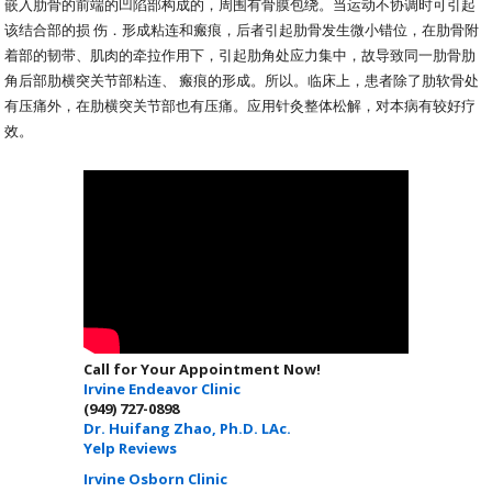
嵌入肋骨的前端的凹陷部构成的，周围有骨膜包绕。当运动不协调时可引起
该结合部的损 伤．形成粘连和瘢痕，后者引起肋骨发生微小错位，在肋骨附
着部的韧带、肌肉的牵拉作用下，引起肋角处应力集中，故导致同一肋骨肋
角后部肋横突关节部粘连、 瘢痕的形成。所以。临床上，患者除了肋软骨处
有压痛外，在肋横突关节部也有压痛。应用针灸整体松解，对本病有较好疗
效。
Call for Your Appointment Now!
Irvine Endeavor Clinic
(949) 727-0898
Dr. Huifang Zhao, Ph.D. LAc.
Yelp Reviews
Irvine Osborn Clinic