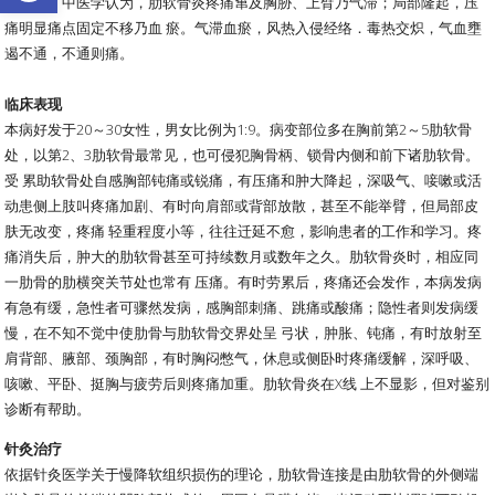
而发病。中医学认为，肋软骨炎疼痛窜及胸胁、上臂乃气滞；局部隆起，压
痛明显痛点固定不移乃血 瘀。气滞血瘀，风热入侵经络．毒热交炽，气血壅
遏不通，不通则痛。
临床表现
本病好发于20～30女性，男女比例为1:9。病变部位多在胸前第2～5肋软骨
处，以第2、3肋软骨最常见，也可侵犯胸骨柄、锁骨内侧和前下诸肋软骨。
受 累助软骨处自感胸部钝痛或锐痛，有压痛和肿大降起，深吸气、唼嗽或活
动患侧上肢叫疼痛加剧、有时向肩部或背部放散，甚至不能举臂，但局部皮
肤无改变，疼痛 轻重程度小等，往往迁延不愈，影响患者的工作和学习。疼
痛消失后，肿大的肋软骨甚至可持续数月或数年之久。肋软骨炎时，相应同
一肋骨的肋横突关节处也常有 压痛。有时劳累后，疼痛还会发作，本病发病
有急有缓，急性者可骤然发病，感胸部刺痛、跳痛或酸痛；隐性者则发病缓
慢，在不知不觉中使肋骨与肋软骨交界处呈 弓状，肿胀、钝痛，有时放射至
肩背部、腋部、颈胸部，有时胸闷憋气，休息或侧卧时疼痛缓解，深呼吸、
咳嗽、平卧、挺胸与疲劳后则疼痛加重。肋软骨炎在X线 上不显影，但对鉴别
诊断有帮助。
针灸治疗
依据针灸医学关于慢降软组织损伤的理论，肋软骨连接是由肋软骨的外侧端