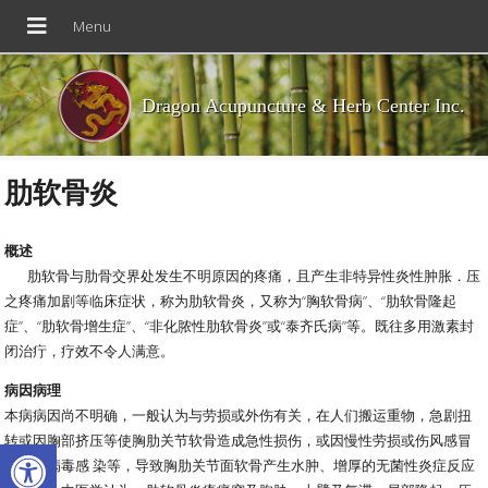
Dragon Acupuncture & Herb Center Inc.
肋软骨炎
概述
肋软骨与肋骨交界处发生不明原因的疼痛，且产生非特异性炎性肿胀．压
之疼痛加剧等临床症状，称为肋软骨炎，又称为“胸软骨病”、“肋软骨隆起
症”、“肋软骨增生症”、“非化脓性肋软骨炎”或“泰齐氏病”等。既往多用激素封
闭治疔，疗效不令人满意。
病因病理
本病病因尚不明确，一般认为与劳损或外伤有关，在人们搬运重物，急剧扭
转或因胸部挤压等使胸肋关节软骨造成急性损伤，或因慢性劳损或伤风感冒
Open toolbar
引起的病毒感 染等，导致胸肋关节面软骨产生水肿、增厚的无菌性炎症反应